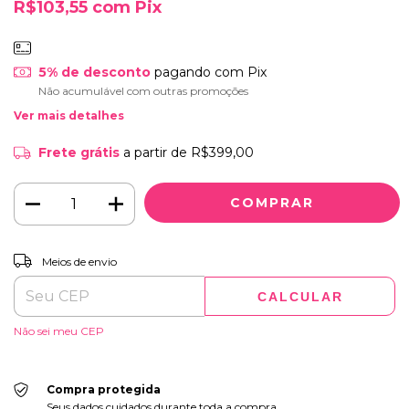
R$103,55
com
Pix
5% de desconto
pagando com Pix
Não acumulável com outras promoções
Ver mais detalhes
Frete grátis
a partir de
R$399,00
ALTERAR CEP
Entregas para o CEP:
Meios de envio
CALCULAR
Não sei meu CEP
Compra protegida
Seus dados cuidados durante toda a compra.