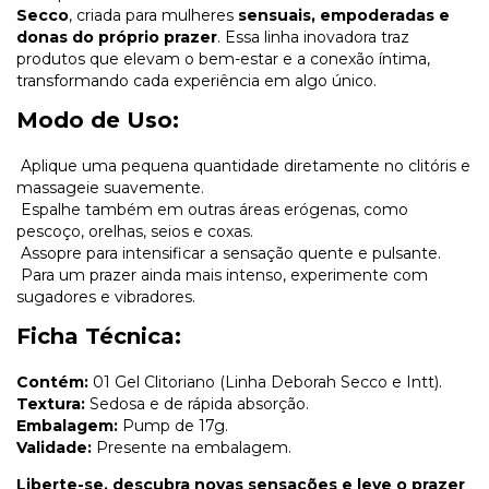
Secco
, criada para mulheres
sensuais, empoderadas e
donas do próprio prazer
. Essa linha inovadora traz
produtos que elevam o bem-estar e a conexão íntima,
transformando cada experiência em algo único.
Modo de Uso:
Aplique uma pequena quantidade diretamente no clitóris e
massageie suavemente.
Espalhe também em outras áreas erógenas, como
pescoço, orelhas, seios e coxas.
Assopre para intensificar a sensação quente e pulsante.
Para um prazer ainda mais intenso, experimente com
sugadores e vibradores.
Ficha Técnica:
Contém:
01 Gel Clitoriano (Linha Deborah Secco e Intt).
Textura:
Sedosa e de rápida absorção.
Embalagem:
Pump de 17g.
Validade:
Presente na embalagem.
Liberte-se, descubra novas sensações e leve o prazer