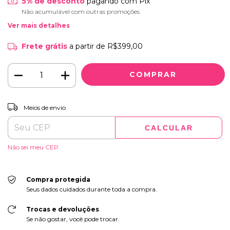
5% de desconto
pagando com Pix
Não acumulável com outras promoções
Ver mais detalhes
Frete grátis
a partir de
R$399,00
ALTERAR CEP
Entregas para o CEP:
Meios de envio
CALCULAR
Não sei meu CEP
Compra protegida
Seus dados cuidados durante toda a compra.
Trocas e devoluções
Se não gostar, você pode trocar.