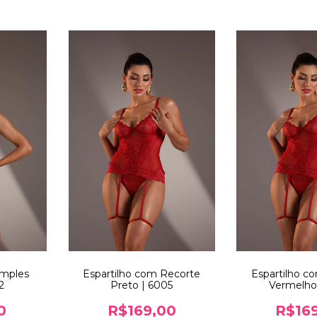
imples
Espartilho com Recorte
Espartilho c
2
Preto | 6005
Vermelho
0
R$169,00
R$16