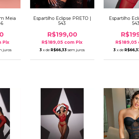
om Meia
Espartilho Eclipse PRETO |
Espartilho Ec
46
543
54
0
R$199,00
R$19
m
Pix
R$189,05
com
Pix
R$189,05
m juros
3
x de
R$66,33
sem juros
3
x de
R$66,3