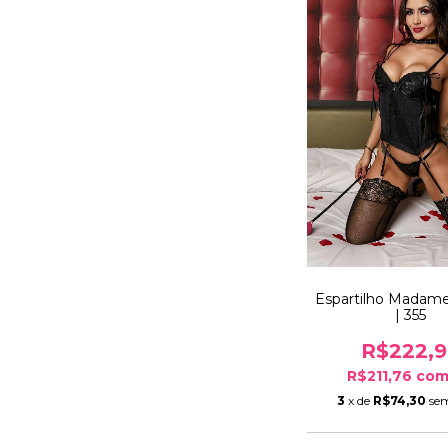
Espartilho Mada
| 355
R$222,
R$211,76
co
3
x de
R$74,30
sem