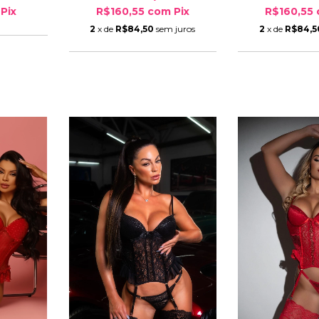
Pix
R$160,55
com
Pix
R$160,55
2
x de
R$84,50
sem juros
2
x de
R$84,5