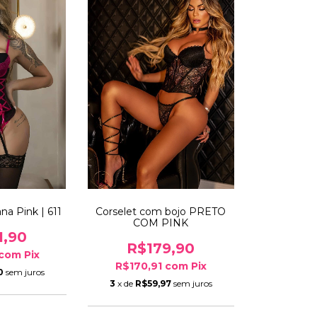
na Pink | 611
Corselet com bojo PRETO
COM PINK
1,90
R$179,90
com
Pix
R$170,91
com
Pix
0
sem juros
3
x de
R$59,97
sem juros