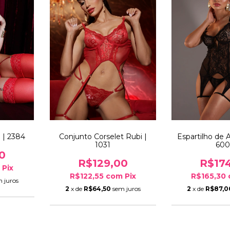
a | 2384
Conjunto Corselet Rubi |
Espartilho de 
1031
600
0
R$129,00
R$17
m
Pix
R$122,55
com
Pix
R$165,30
 juros
2
x de
R$64,50
sem juros
2
x de
R$87,0