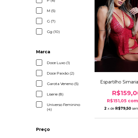
P (6)
M (5)
G (7)
Gg (10)
Marca
Doce Luxo (1)
Doce Paixão (2)
Espartilho Simari
Garota Veneno (5)
R$159,0
Liserie (8)
R$151,05
co
Universo Feminino
2
x de
R$79,50
sem
(4)
Preço