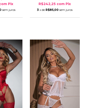
com
Pix
R$242,25
com
Pix
0
sem juros
3
x de
R$85,00
sem juros