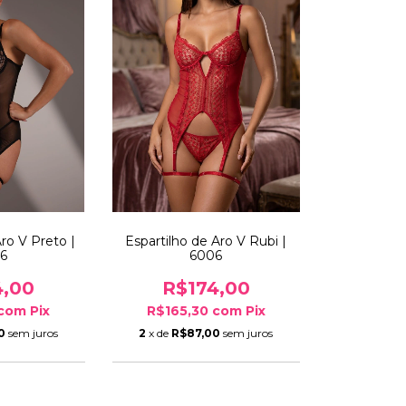
Aro V Preto |
Espartilho de Aro V Rubi |
6
6006
4,00
R$174,00
com
Pix
R$165,30
com
Pix
0
sem juros
2
x de
R$87,00
sem juros