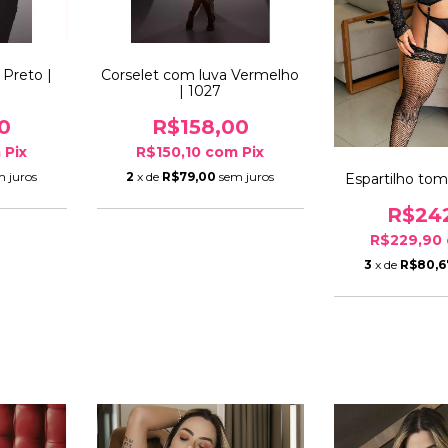
 Preto |
Corselet com luva Vermelho
| 1027
0
R$158,00
m
Pix
R$150,10
com
Pix
m juros
2
x de
R$79,00
sem juros
Espartilho tom
R$24
R$229,90
3
x de
R$80,6