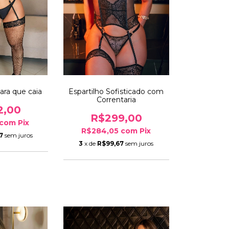
ara que caia
Espartilho Sofisticado com
Correntaria
2,00
R$299,00
com
Pix
R$284,05
com
Pix
7
sem juros
3
x de
R$99,67
sem juros