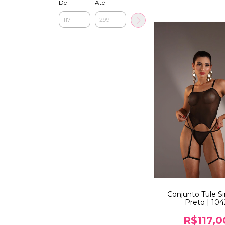
De
Até
Conjunto Tule S
Preto | 104
R$117,0