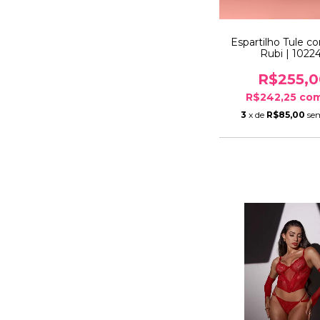
Espartilho Tule c
Rubi | 1022
R$255,0
R$242,25
co
3
x de
R$85,00
se