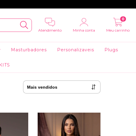
0
Atendimento
Minha conta
Meu carrinho
Masturbadores
Personalizaveis
Plugs
KITS