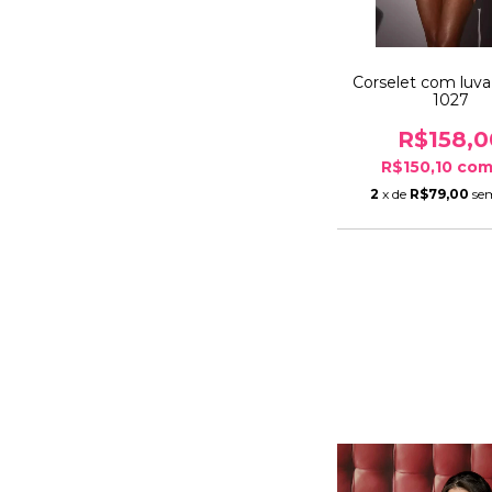
Corselet com luva
1027
R$158,0
R$150,10
co
2
x de
R$79,00
se