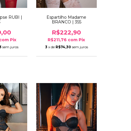
lipse RUBI |
Espartilho Madame
3
BRANCO | 355
9,00
R$222,90
com
Pix
R$211,76
com
Pix
3
sem juros
3
x de
R$74,30
sem juros