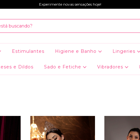
Experimente novas sensações hoje!
Estimulantes
Higiene e Banho
Lingeries
eses e Dildos
Sado e Fetiche
Vibradores