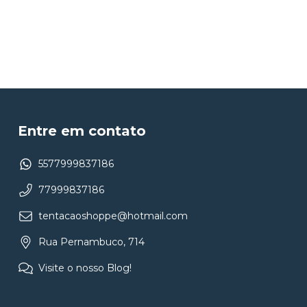
Entre em contato
5577999837186
77999837186
tentacaoshoppe@hotmail.com
Rua Pernambuco, 714
Visite o nosso Blog!