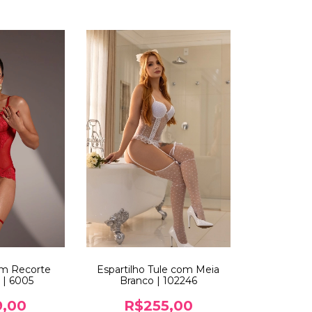
om Recorte
Espartilho Tule com Meia
 | 6005
Branco | 102246
9,00
R$255,00