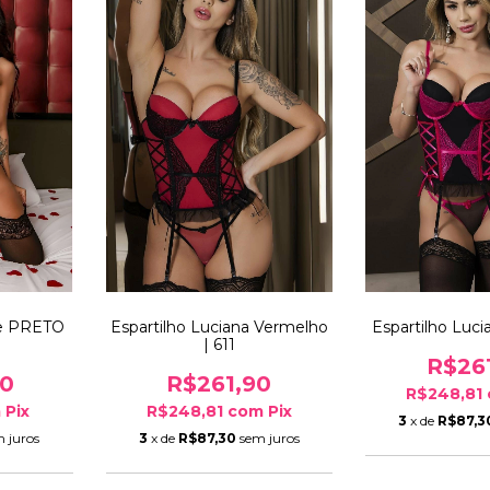
me PRETO
Espartilho Luciana Vermelho
Espartilho Lucia
| 611
R$26
90
R$261,90
R$248,81
m
Pix
R$248,81
com
Pix
3
x de
R$87,3
 juros
3
x de
R$87,30
sem juros