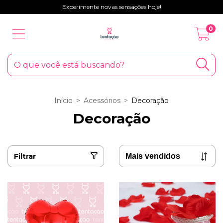
Experimente novas sensações hoje!
0
Início
>
Acessórios
>
Decoração
Decoração
Filtrar