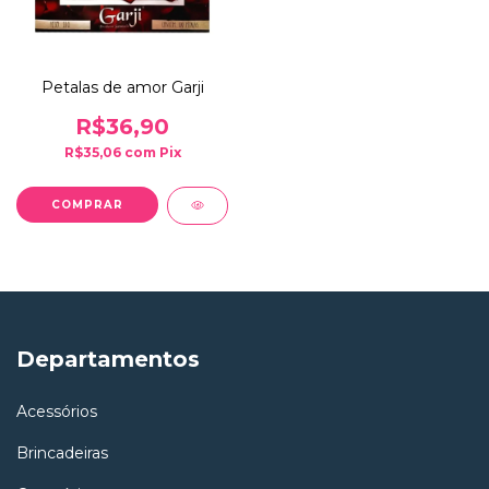
Petalas de amor Garji
R$36,90
R$35,06
com
Pix
Departamentos
Acessórios
Brincadeiras