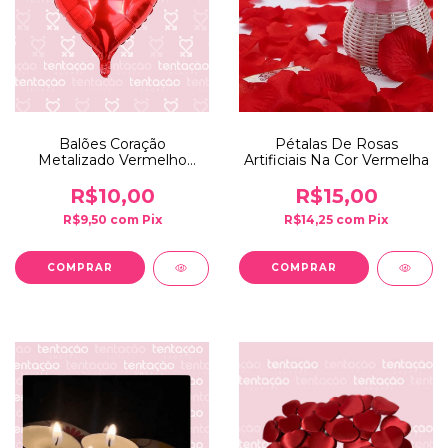
Balões Coração
Pétalas De Rosas
Metalizado Vermelho
Artificiais Na Cor Vermelha
45cm - 2UND
R$10,00
R$15,00
R$9,50
com
Pix
R$14,25
com
Pix