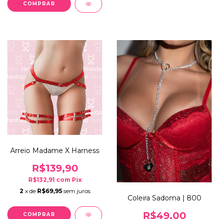
Arreio Madame X Harness
R$139,90
R$132,91
com
Pix
2
x de
R$69,95
sem juros
Coleira Sadoma | 800
R$49,00