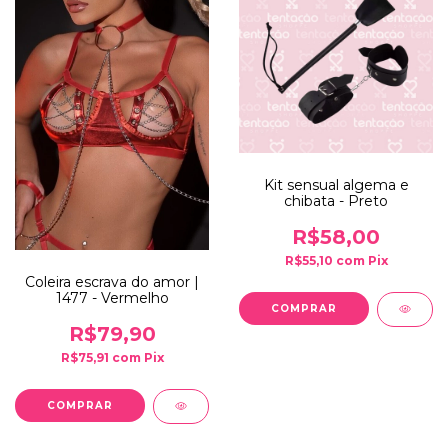
Kit sensual algema e
chibata - Preto
R$58,00
R$55,10
com
Pix
Coleira escrava do amor |
1477 - Vermelho
R$79,90
R$75,91
com
Pix