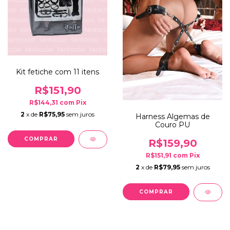
Kit fetiche com 11 itens
R$151,90
R$144,31
com
Pix
2
x de
R$75,95
sem juros
Harness Algemas de
Couro PU
R$159,90
R$151,91
com
Pix
2
x de
R$79,95
sem juros