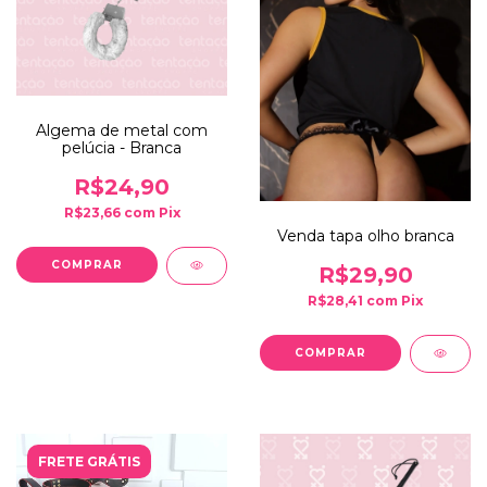
Algema de metal com
pelúcia - Branca
R$24,90
R$23,66
com
Pix
Venda tapa olho branca
R$29,90
R$28,41
com
Pix
FRETE GRÁTIS