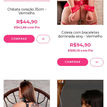
Chibata coração 35cm -
Vermelho
R$44,90
R$42,66
com
Pix
Coleira com braceletes
dominada sexy - Vermelho
R$94,90
R$90,16
com
Pix