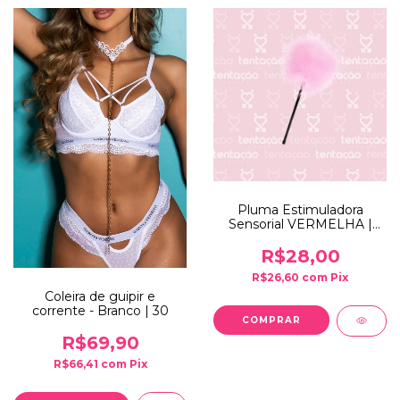
Pluma Estimuladora
Sensorial VERMELHA |
YSDF156
R$28,00
R$26,60
com
Pix
Coleira de guipir e
corrente - Branco | 30
R$69,90
R$66,41
com
Pix