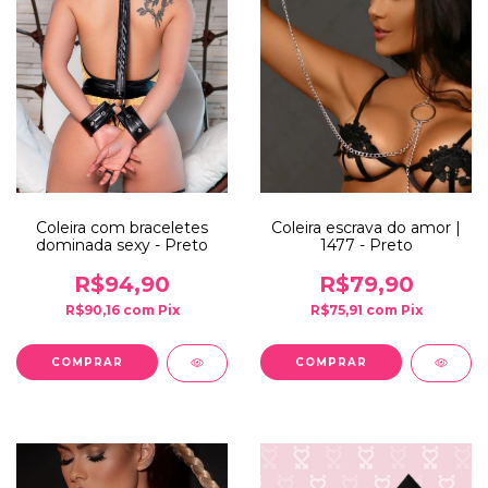
Coleira com braceletes
Coleira escrava do amor |
dominada sexy - Preto
1477 - Preto
R$94,90
R$79,90
R$90,16
com
Pix
R$75,91
com
Pix