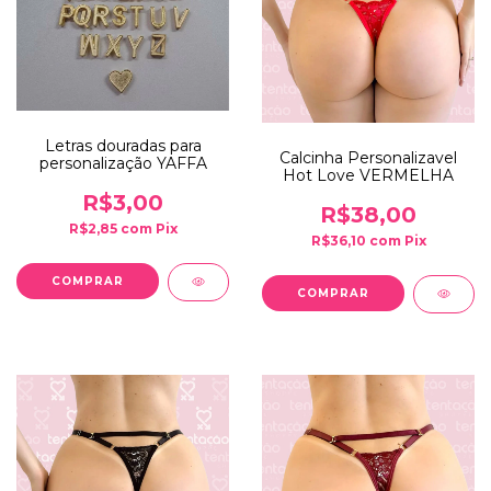
Letras douradas para
Calcinha Personalizavel
personalização YAFFA
Hot Love VERMELHA
R$3,00
R$38,00
R$2,85
com
Pix
R$36,10
com
Pix
COMPRAR