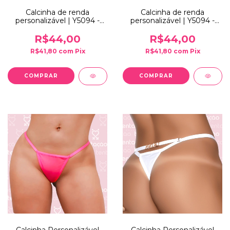
Calcinha de renda
Calcinha de renda
personalizável | Y5094 -
personalizável | Y5094 -
Rosa
Branco
R$44,00
R$44,00
R$41,80
com
Pix
R$41,80
com
Pix