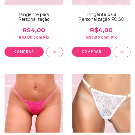
Pingente para
Pingente para
Personalização
Personalização FOGO
DIABINHO
R$4,00
R$4,00
R$3,80
com
Pix
R$3,80
com
Pix