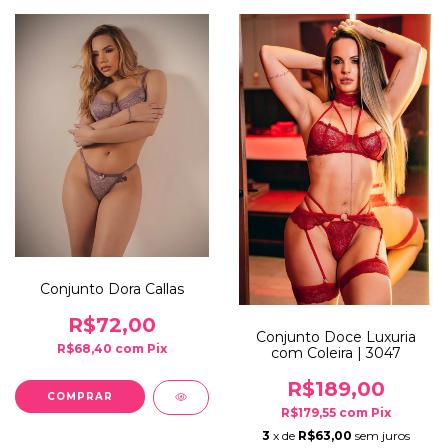
Conjunto Dora Callas
R$72,00
Conjunto Doce Luxuria
R$68,40
com
Pix
com Coleira | 3047
R$189,00
COMPRAR
R$179,55
com
Pix
3
x de
R$63,00
sem juros