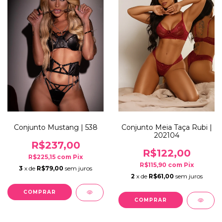
Conjunto Mustang | 538
Conjunto Meia Taça Rubi |
202104
R$237,00
R$122,00
R$225,15
com
Pix
R$115,90
com
Pix
3
x de
R$79,00
sem juros
2
x de
R$61,00
sem juros
COMPRAR
COMPRAR