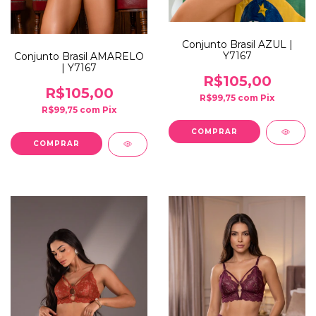
Conjunto Brasil AZUL |
Y7167
Conjunto Brasil AMARELO
| Y7167
R$105,00
R$105,00
R$99,75
com
Pix
R$99,75
com
Pix