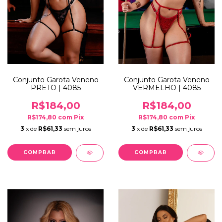
Conjunto Garota Veneno
Conjunto Garota Veneno
PRETO | 4085
VERMELHO | 4085
R$184,00
R$184,00
R$174,80
com
Pix
R$174,80
com
Pix
3
x de
R$61,33
sem juros
3
x de
R$61,33
sem juros
COMPRAR
COMPRAR