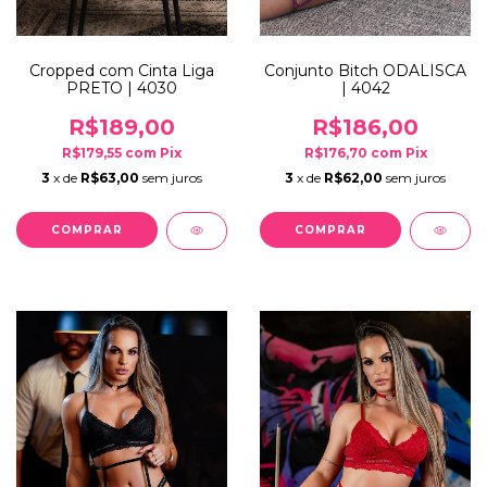
Cropped com Cinta Liga
Conjunto Bitch ODALISCA
PRETO | 4030
| 4042
R$189,00
R$186,00
R$179,55
com
Pix
R$176,70
com
Pix
3
x de
R$63,00
sem juros
3
x de
R$62,00
sem juros
COMPRAR
COMPRAR