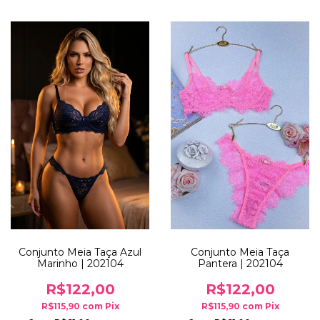
Conjunto Meia Taça Azul
Conjunto Meia Taça
Marinho | 202104
Pantera | 202104
R$122,00
R$122,00
R$115,90
com
Pix
R$115,90
com
Pix