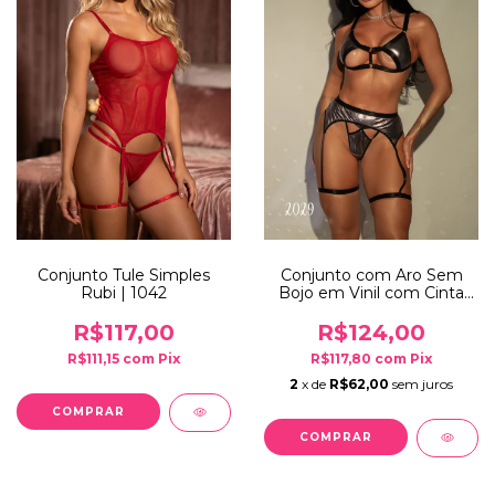
Conjunto Tule Simples
Conjunto com Aro Sem
Rubi | 1042
Bojo em Vinil com Cinta
Liga | 2029
R$117,00
R$124,00
R$111,15
com
Pix
R$117,80
com
Pix
2
x de
R$62,00
sem juros
COMPRAR
COMPRAR