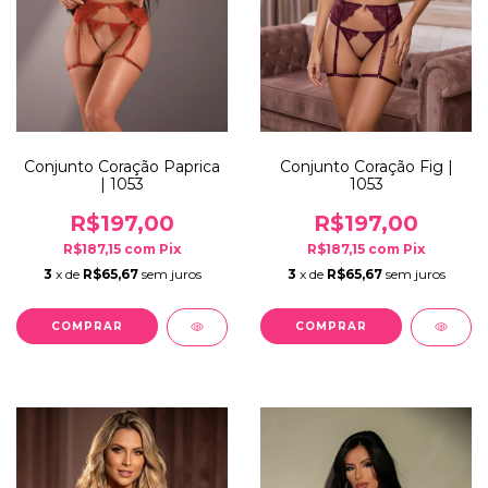
Conjunto Coração Paprica
Conjunto Coração Fig |
| 1053
1053
R$197,00
R$197,00
R$187,15
com
Pix
R$187,15
com
Pix
3
x de
R$65,67
sem juros
3
x de
R$65,67
sem juros
COMPRAR
COMPRAR