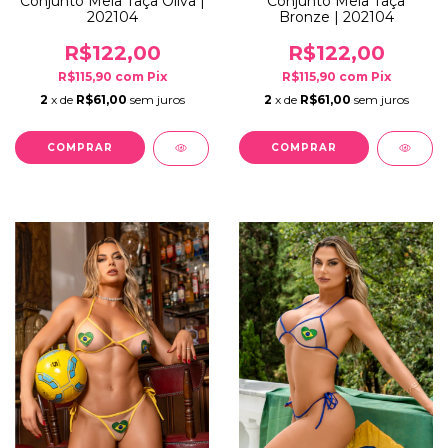
Conjunto Meia Taça Oliva |
Conjunto Meia Taça
202104
Bronze | 202104
R$122,00
R$122,00
R$115,90
com
Pix
R$115,90
com
Pix
2
x de
R$61,00
sem juros
2
x de
R$61,00
sem juros
COMPRAR
COMPRAR