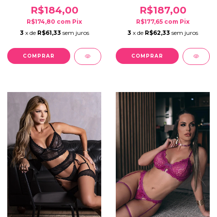
R$184,00
R$187,00
R$174,80
com
Pix
R$177,65
com
Pix
3
x de
R$61,33
sem juros
3
x de
R$62,33
sem juros
COMPRAR
COMPRAR