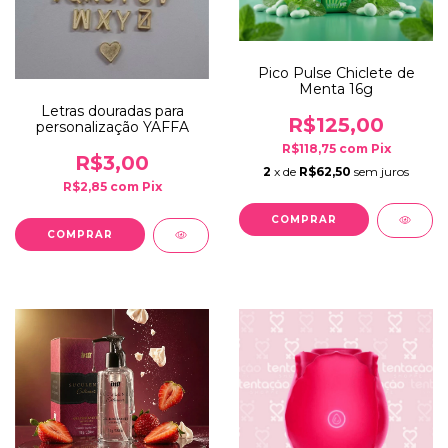
Pico Pulse Chiclete de
Menta 16g
Letras douradas para
R$125,00
personalização YAFFA
R$118,75
com
Pix
R$3,00
2
x de
R$62,50
sem juros
R$2,85
com
Pix
COMPRAR