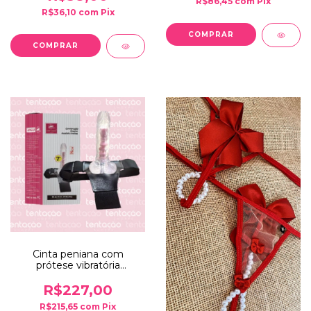
R$86,45
com
Pix
R$36,10
com
Pix
Cinta peniana com
prótese vibratória
vertebrada | YSZE201
R$227,00
R$215,65
com
Pix