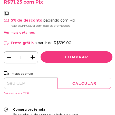
R$71,25
com
Pix
5% de desconto
pagando com Pix
Não acumulável com outras promoções
Ver mais detalhes
Frete grátis
a partir de
R$399,00
ALTERAR CEP
Entregas para o CEP:
Meios de envio
CALCULAR
Não sei meu CEP
Compra protegida
Seus dados cuidados durante toda a compra.