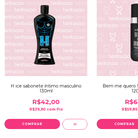
H ice sabonete íntimo masculino
Bem me quero S
130ml
12
R$42,00
R$6
R$39,90
com
Pix
R$59,8