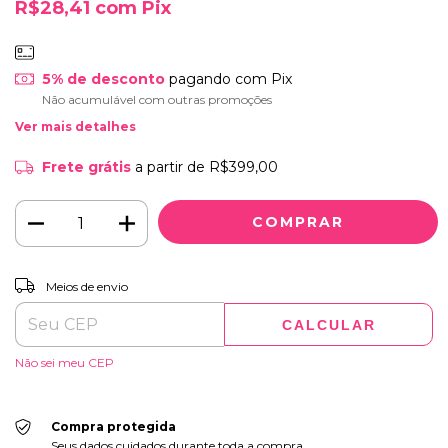
R$28,41
com
Pix
5% de desconto
pagando com Pix
Não acumulável com outras promoções
Ver mais detalhes
Frete grátis
a partir de
R$399,00
ALTERAR CEP
Entregas para o CEP:
Meios de envio
CALCULAR
Não sei meu CEP
Compra protegida
Seus dados cuidados durante toda a compra.