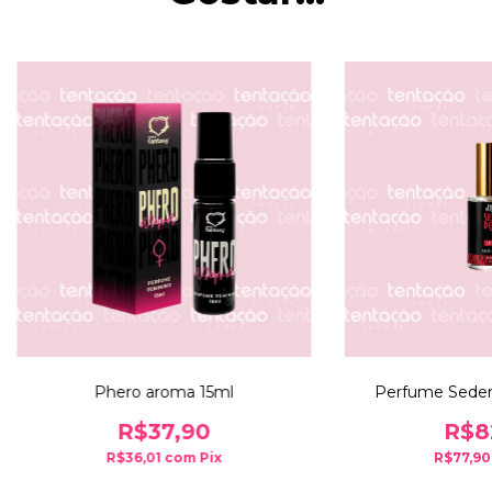
Phero aroma 15ml
Perfume Seden
R$37,90
R$8
R$36,01
com
Pix
R$77,9