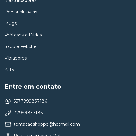
Masturbadores
Personalizaveis
Plugs
Próteses e Dildos
Sado e Fetiche
Vibradores
KITS
Entre em contato
5577999837186
77999837186
tentacaoshoppe@hotmail.com
Rua Pernambuco, 714