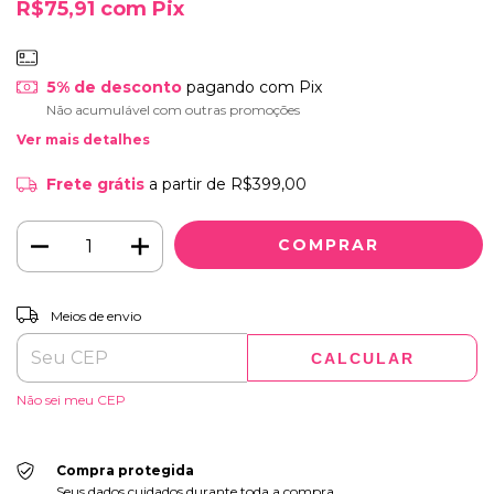
R$75,91
com
Pix
5% de desconto
pagando com Pix
Não acumulável com outras promoções
Ver mais detalhes
Frete grátis
a partir de
R$399,00
ALTERAR CEP
Entregas para o CEP:
Meios de envio
CALCULAR
Não sei meu CEP
Compra protegida
Seus dados cuidados durante toda a compra.