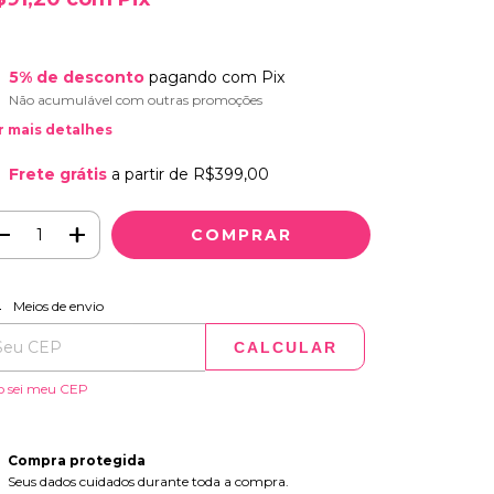
5% de desconto
pagando com Pix
Não acumulável com outras promoções
r mais detalhes
Frete grátis
a partir de
R$399,00
ALTERAR CEP
regas para o CEP:
Meios de envio
CALCULAR
o sei meu CEP
Compra protegida
Seus dados cuidados durante toda a compra.