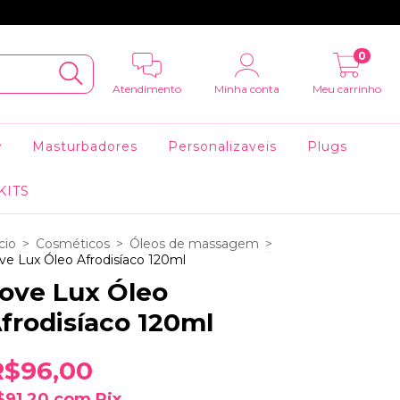
0
Atendimento
Minha conta
Meu carrinho
Masturbadores
Personalizaveis
Plugs
KITS
cio
>
Cosméticos
>
Óleos de massagem
>
ve Lux Óleo Afrodisíaco 120ml
ove Lux Óleo
frodisíaco 120ml
R$96,00
$91,20
com
Pix