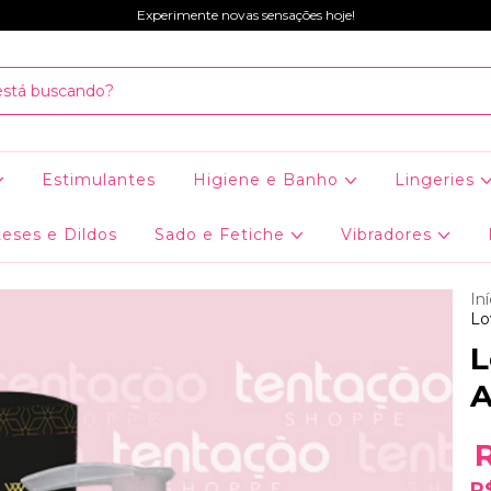
Experimente novas sensações hoje!
Estimulantes
Higiene e Banho
Lingeries
eses e Dildos
Sado e Fetiche
Vibradores
Iní
Lo
L
A
R