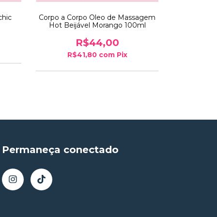
chic
Corpo a Corpo Oleo de Massagem
Óleo bifási
Hot Beijável Morango 100ml
R$44,00
R$41,80
com
Pix
R$
Permaneça conectado