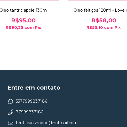
Óleo tantric apple 130ml
Óleo feitiços 120ml - Love 
R$95,00
R$58,00
R$90,25
com
Pix
R$55,10
com
Pix
Entre em contato
5577999837186
77999837186
tentacaoshoppe@hotmail.com