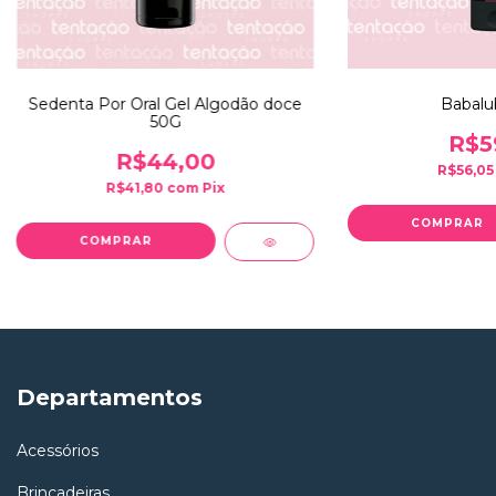
Sedenta Por Oral Gel Algodão doce
Babalu
50G
R$5
R$44,00
R$56,0
R$41,80
com
Pix
Departamentos
Acessórios
Brincadeiras