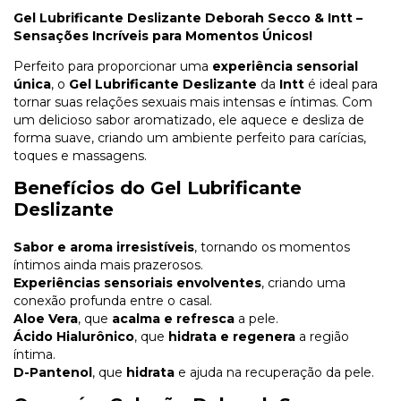
Gel Lubrificante Deslizante Deborah Secco & Intt –
Sensações Incríveis para Momentos Únicos!
Perfeito para proporcionar uma
experiência sensorial
única
, o
Gel Lubrificante Deslizante
da
Intt
é ideal para
tornar suas relações sexuais mais intensas e íntimas. Com
um delicioso sabor aromatizado, ele aquece e desliza de
forma suave, criando um ambiente perfeito para carícias,
toques e massagens.
Benefícios do Gel Lubrificante
Deslizante
Sabor e aroma irresistíveis
, tornando os momentos
íntimos ainda mais prazerosos.
Experiências sensoriais envolventes
, criando uma
conexão profunda entre o casal.
Aloe Vera
, que
acalma e refresca
a pele.
Ácido Hialurônico
, que
hidrata e regenera
a região
íntima.
D-Pantenol
, que
hidrata
e ajuda na recuperação da pele.