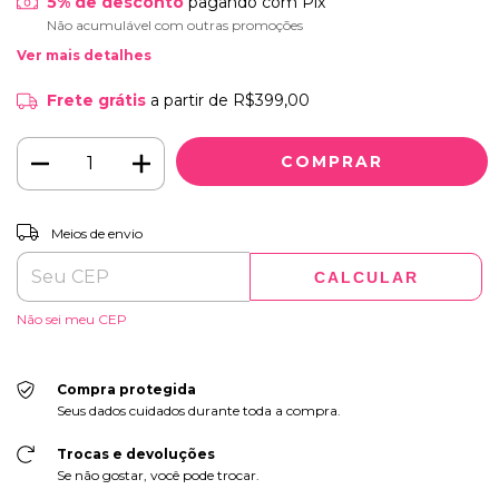
5% de desconto
pagando com Pix
Não acumulável com outras promoções
Ver mais detalhes
Frete grátis
a partir de
R$399,00
ALTERAR CEP
Entregas para o CEP:
Meios de envio
CALCULAR
Não sei meu CEP
Compra protegida
Seus dados cuidados durante toda a compra.
Trocas e devoluções
Se não gostar, você pode trocar.