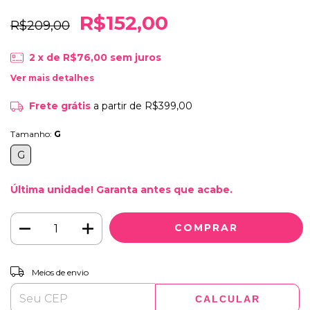
R$152,00
R$209,00
2
x de
R$76,00
sem juros
Ver mais detalhes
Frete grátis
a partir de
R$399,00
Tamanho:
G
G
Última unidade! Garanta antes que acabe.
ALTERAR CEP
Entregas para o CEP:
Meios de envio
CALCULAR