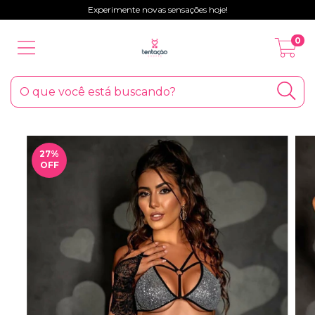
Experimente novas sensações hoje!
0
27
%
OFF