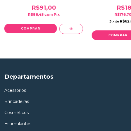
R$91,00
R$18
R$86,45
com
Pix
R$176,7
3
x de
R$62
COMPRAR
COMPRAR
Departamentos
Acessórios
Brincadeiras
Cosméticos
Estimulantes