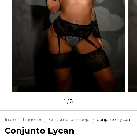
1
/
3
Início
>
Lingeries
>
Conjunto sem bojo
>
Conjunto Lycan
Conjunto Lycan