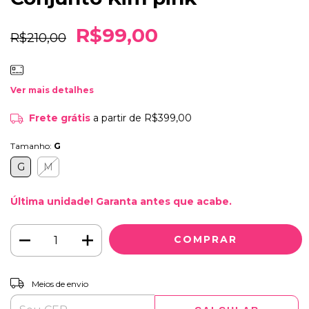
R$99,00
R$210,00
Ver mais detalhes
Frete grátis
a partir de
R$399,00
Tamanho:
G
G
M
Última unidade! Garanta antes que acabe.
ALTERAR CEP
Entregas para o CEP:
Meios de envio