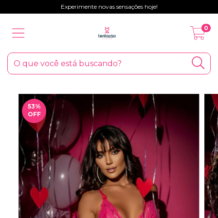
Experimente novas sensações hoje!
0
53
%
OFF