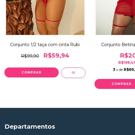
Conjunto 1/2 taça com cinta Rubi
Conjunto Betina
R$59,94
R$20
R$99,90
R$199,4
3
x de
R$69
COMPRAR
COMPRAR
Departamentos