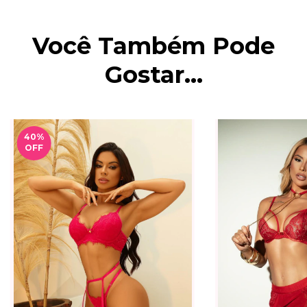
Você Também Pode
Gostar...
40
%
OFF