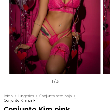
1
/
3
Início
>
Lingeries
>
Conjunto sem bojo
>
Conjunto Kim pink
Conjunto Kim pink