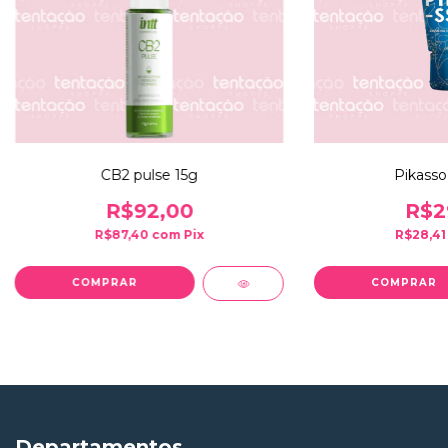
CB2 pulse 15g
Pikasso
R$92,00
R$2
R$87,40
com
Pix
R$28,4
Departamentos