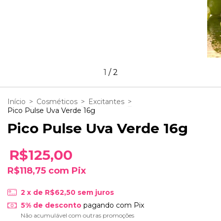
1
/
2
Início
>
Cosméticos
>
Excitantes
>
Pico Pulse Uva Verde 16g
Pico Pulse Uva Verde 16g
R$125,00
R$118,75
com
Pix
2
x de
R$62,50
sem juros
5% de desconto
pagando com Pix
Não acumulável com outras promoções