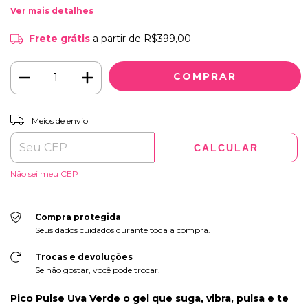
Ver mais detalhes
Frete grátis
a partir de
R$399,00
ALTERAR CEP
Entregas para o CEP:
Meios de envio
CALCULAR
Não sei meu CEP
Compra protegida
Seus dados cuidados durante toda a compra.
Trocas e devoluções
Se não gostar, você pode trocar.
Pico Pulse Uva Verde o gel que suga, vibra, pulsa e te