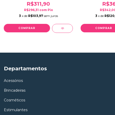
R$311,90
R$36
R$296,31
com
Pix
R$342,0
3
x de
R$103,97
sem juros
3
x de
R$120
Departamentos
Acessórios
Brincadeiras
Cosméticos
Estimulantes