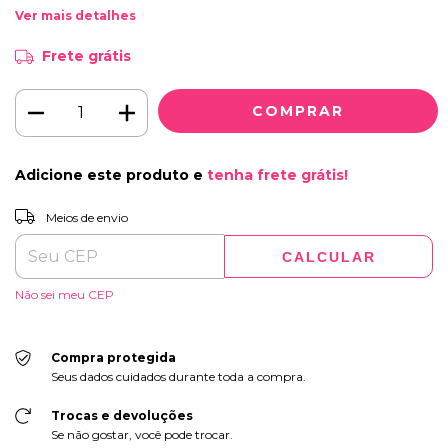
Ver mais detalhes
Frete grátis
Adicione este produto e
tenha frete grátis!
ALTERAR CEP
Entregas para o CEP:
Meios de envio
CALCULAR
Não sei meu CEP
Compra protegida
Seus dados cuidados durante toda a compra.
Trocas e devoluções
Se não gostar, você pode trocar.