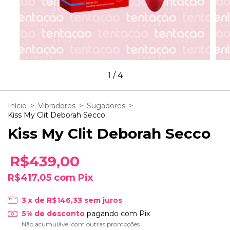
1
/
4
Início
>
Vibradores
>
Sugadores
>
Kiss My Clit Deborah Secco
Kiss My Clit Deborah Secco
R$439,00
R$417,05
com
Pix
3
x de
R$146,33
sem juros
5% de desconto
pagando com Pix
Não acumulável com outras promoções