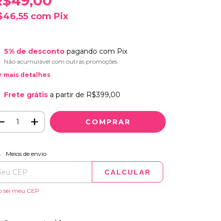
R$49,00
$46,55
com
Pix
5% de desconto
pagando com Pix
Não acumulável com outras promoções
r mais detalhes
Frete grátis
a partir de
R$399,00
ALTERAR CEP
regas para o CEP:
Meios de envio
CALCULAR
o sei meu CEP