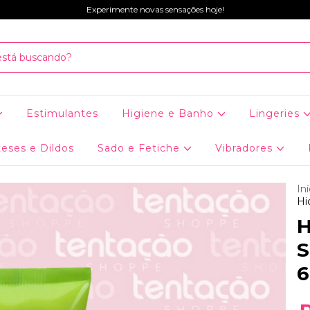
Experimente novas sensações hoje!
Estimulantes
Higiene e Banho
Lingeries
eses e Dildos
Sado e Fetiche
Vibradores
Iní
Hi
H
S
6