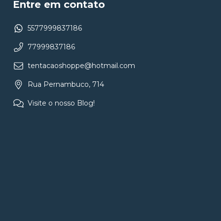
Entre em contato
5577999837186
77999837186
tentacaoshoppe@hotmail.com
Rua Pernambuco, 714
Visite o nosso Blog!