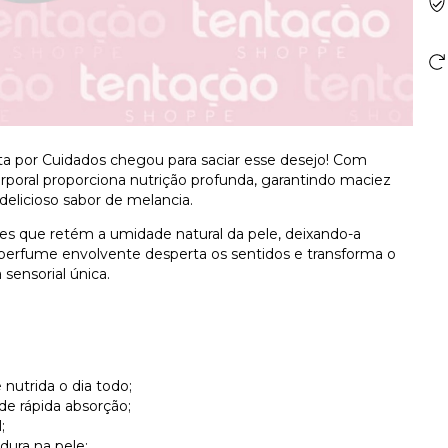
ta por Cuidados chegou para saciar esse desejo! Com
rporal proporciona nutrição profunda, garantindo maciez
elicioso sabor de melancia.
tes que retém a umidade natural da pele, deixando-a
eu perfume envolvente desperta os sentidos e transforma o
ensorial única.
 nutrida o dia todo;
 de rápida absorção;
;
dura na pele;