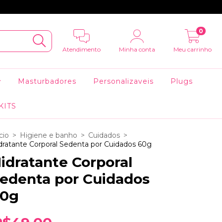
0
Atendimento
Minha conta
Meu carrinho
Masturbadores
Personalizaveis
Plugs
KITS
cio
>
Higiene e banho
>
Cuidados
>
dratante Corporal Sedenta por Cuidados 60g
idratante Corporal
edenta por Cuidados
0g