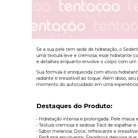
Se a sua pele tem sede de hidratação, o Seden
uma textura leve e cremosa, esse hidratante co
e detalhes enquanto envolve o corpo com um d
Sua fórmula é enriquecida com ativos hidratan
radiante e irresistível ao toque. Além disso, s
momento do autocuidado em uma experiência s
Destaques do Produto:
• Hidratação intensa e prolongada: Pele macia e
• Textura cremosa e sedosa: Fácil de espalhar e
• Sabor melancia: Doce, refrescante e irresistível
• Perfume envolvente: Fragrância deliciosa que 