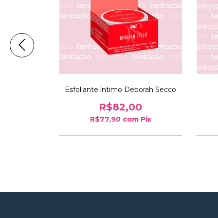
al Secret
Esfoliante íntimo Deborah Secco
5g
R$82,00
0
R$77,90
com
Pix
Pix