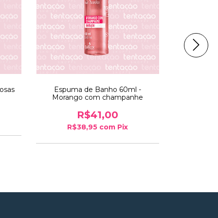
osas
Espuma de Banho 60ml -
Espuma de 
Morango com champanhe
R$41,00
R$38,95
com
Pix
R$