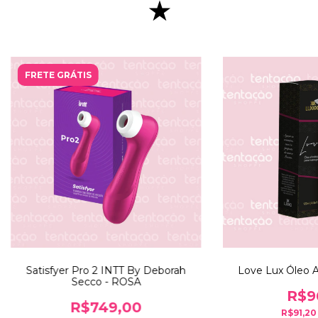
★
FRETE GRÁTIS
Satisfyer Pro 2 INTT By Deborah
Love Lux Óleo A
Secco - ROSA
R$9
R$749,00
R$91,2