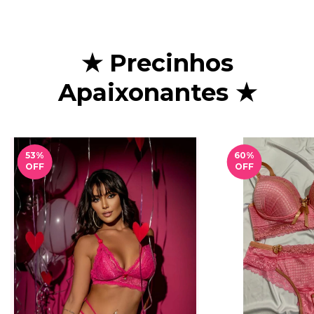
★ Precinhos
Apaixonantes ★
53
%
60
%
OFF
OFF