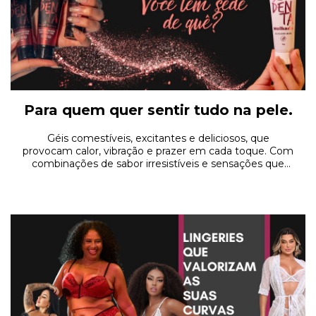
Para quem quer sentir tudo na pele.
Géis comestíveis, excitantes e deliciosos, que
provocam calor, vibração e prazer em cada toque. Com
combinações de sabor irresistíveis e sensações que
despertam todos os sentidos, a linha Sedenta
transforma seus momentos a dois em experiências
intensas, excitantes e totalmente fora de controle. Para
quem quer brincar, provocar e se entregar ao prazer
sem limites.